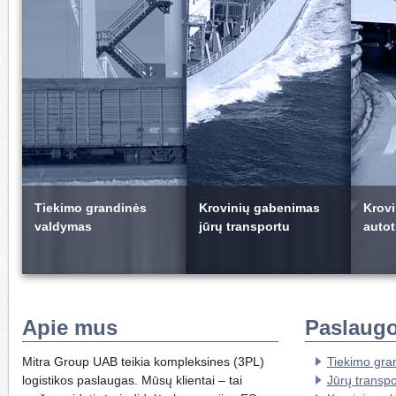
Tiekimo grandinės
Krovinių gabenimas
Krov
valdymas
jūrų transportu
autot
Apie mus
Paslaug
Mitra Group UAB teikia kompleksines (3PL)
Tiekimo gra
logistikos paslaugas. Mūsų klientai – tai
Jūrų transp