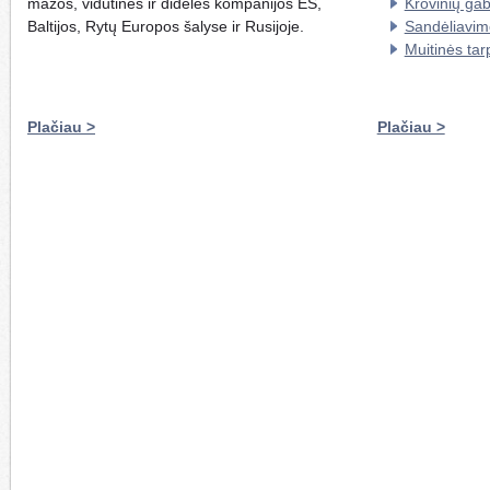
mažos, vidutinės ir didelės kompanijos ES,
Krovinių ga
Baltijos, Rytų Europos šalyse ir Rusijoje.
Sandėliavim
Muitinės tar
Plačiau >
Plačiau >