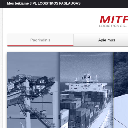
Mes teikiame 3 PL LOGISTIKOS PASLAUGAS
Pagrindinis
Apie mus